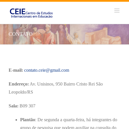
Ir
para
o
conteúdo
CONTATO
E-mail:
contato.ceie@gmail.com
Endereço:
Av. Unisinos, 950 Bairro Cristo Rei São
Leopoldo/RS
Sala:
B09 307
Plantão
: De segunda a quarta-feira, há integrantes do
grupo de pesquisa que podem auxiliar na consulta do