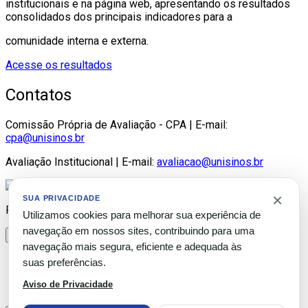
institucionais e na página web, apresentando os resultados
consolidados dos principais indicadores para a
comunidade interna e externa.
Acesse os resultados
Contatos
Comissão Própria de Avaliação - CPA | E-mail:
cpa@unisinos.br
Avaliação Institucional | E-mail:
avaliacao@unisinos.br
×
SUA PRIVACIDADE
Please publish modules in
offcanvas
position.
Utilizamos cookies para melhorar sua experiência de
navegação em nossos sites, contribuindo para uma
×
navegação mais segura, eficiente e adequada às
×
suas preferências.
Valores Estacionamento São Leopoldo
Aviso de Privacidade