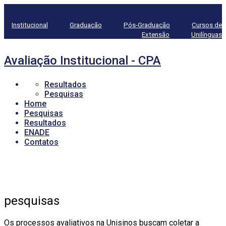
Institucional
Graduação
Pós-Graduação
Cursos de
Extensão
Unilínguas
Avaliação Institucional - CPA
Resultados
Pesquisas
Home
Pesquisas
Resultados
ENADE
Contatos
pesquisas
Os processos avaliativos na Unisinos buscam coletar a