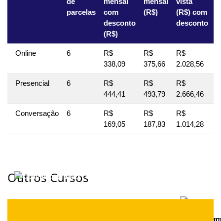
de
mensal
mensal
vista
v
parcelas
com
(R$)
(R$) com
(
desconto
desconto
(R$)
Online
6
R$
R$
R$
R
338,09
375,66
2.028,56
2
Presencial
6
R$
R$
R$
R
444,41
493,79
2.666,46
2
Conversação
6
R$
R$
R$
R
169,05
187,83
1.014,28
1
Outros Cursos
×
×
×
Valores Estacionam
Valores Estacionam