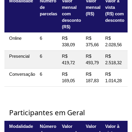
Modalidade
Número
Valor
Valor
Valor à
V
de
mensal
mensal
vista
v
parcelas
com
(R$)
(R$) com
(
desconto
desconto
(R$)
Online
6
R$
R$
R$
R
338,09
375,66
2.028,56
2
Presencial
6
R$
R$
R$
R
419,72
493,79
2.518,32
2
Conversação
6
R$
R$
R$
R
169,05
187,83
1.014,28
1
Participantes em Geral
Modalidade
Número
Valor
Valor
Valor à
V