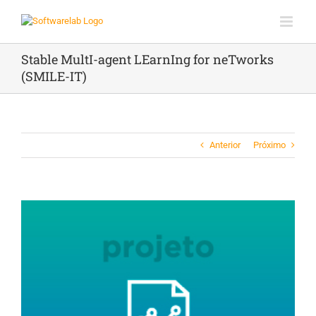
Ir
para
o
conteúdo
Stable MultI-agent LEarnIng for neTworks
(SMILE-IT)
Anterior
Próximo