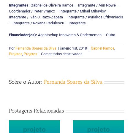
Integrantes:
Gabriel de Oliveira Ramos – Integrante / Ann Nowé –
Coordenador / Peter Vrancx – Integrante / Mihail Mihaylov –
Integrante / Iván S. Razo-Zapata – Integrante / Kyriakos Efthymiadis
– Integrante / Roxana Radulescu – Integrante.
Financiador(es):
Agentschap Innoveren & Ondernemen – Outra.
Por
Fernanda Soares da Silva
|
janeiro 1st, 2018
|
Gabriel Ramos
,
em
Projetos
,
Projetos
|
Comentários desativados
Stable
MultI-
agent
LEarnIng
Sobre o Autor:
Fernanda Soares da Silva
for
neTworks
(SMILE-
IT)
Postagens Relacionadas