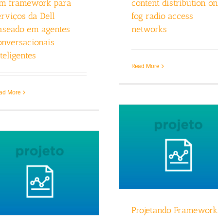
m framework para
content distribution on
erviços da Dell
fog radio access
aseado em agentes
networks
onversacionais
teligentes
Read More
ad More
Projetando Framework