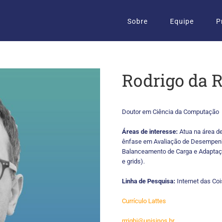
Sobre
Equipe
P
Rodrigo da R
Doutor em Ciência da Computação
Áreas de interesse:
Atua na área d
ênfase em Avaliação de Desempenh
Balanceamento de Carga e Adaptaç
e grids).
Linha de Pesquisa:
Internet das Coi
Currículo Lattes
rrrighi@unisinos.br