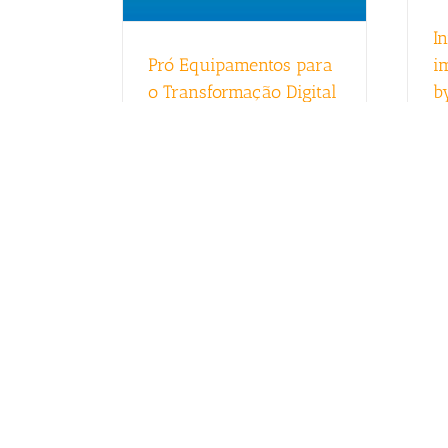
I
Pró Equipamentos para
i
o Transformação Digital
b
do PPG em Computação
c
Aplicada – Unisinos
t
Read More
Re