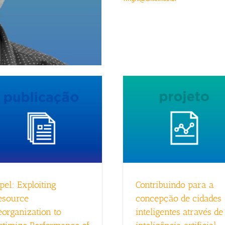
pel: Exploiting
Contribuindo para a
esource
concepção de cidades
eorganization to
inteligentes através de