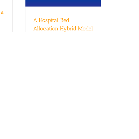
 a
A Hospital Bed
Allocation Hybrid Model
Based on Situation
Awareness
Read More