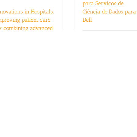
para Serviços de
nnovations in Hospitals:
Ciência de Dados para
mproving patient care
Dell
y combining advanced
omputer science
Read More
echnologies
ad More
Toward a Model for