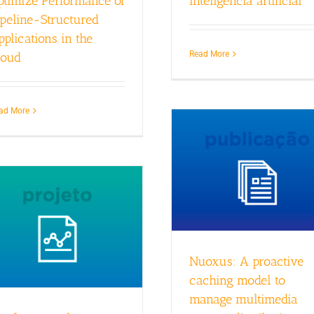
ptimize Performance of
inteligência artificial
ipeline-Structured
pplications in the
Read More
loud
ad More
Nuoxus: A proactive
caching model to
manage multimedia