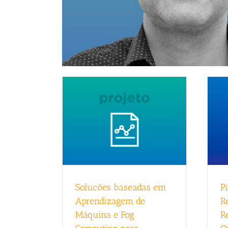
Soluções baseadas em
Pi
Aprendizagem de
R
Máquina e Fog
R