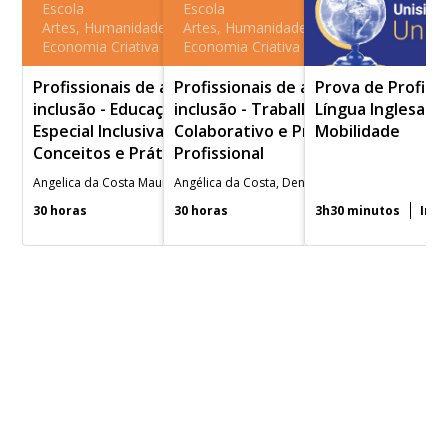
Escola
Escola
Artes, Humanidades e
Artes, Humanidades e
Economia Criativa
Economia Criativa
Profissionais de apoio de
Profissionais de apoio de
Prova de Profici
inclusão - Educação
inclusão - Trabalho
Língua Inglesa -
Especial Inclusiva:
Colaborativo e Prática
Mobilidade
Conceitos e Práticas
Profissional
Angelica da Costa Maura Corcini Lopes
Angélica da Costa, Denise Dauber Vieira, Maura Corcini Lopes e Vanessa Scheid Santanna de Mello.
30 horas
30 horas
3h30 minutos
Indú