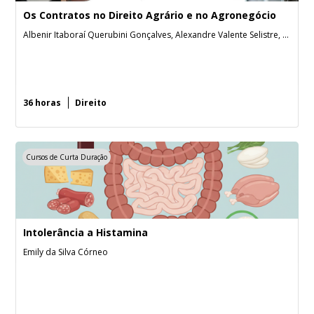
Os Contratos no Direito Agrário e no Agronegócio
Albenir Itaboraí Querubini Gonçalves, Alexandre Valente Selistre, Arnaldo Rizzardo Filho, Guilherme das Neves Medeiros, José Bráulio Petry Fonseca
36 horas
Direito
Cursos de Curta Duração
Intolerância a Histamina
Emily da Silva Córneo