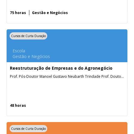
75 horas
Gestão e Negócios
Cursos de Curta Duração
Escola
Gestão e Negócios
Reestruturação de Empresas e do Agronegócio
Prof. Pós-Doutor Manoel Gustavo Neubarth Trindade Prof. Doutor Arthur Alves Silveira Exma. Dra. Giovana Farenzena Exmo. Des. Ney Wiedemann Neto
48 horas
Cursos de Curta Duração