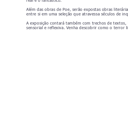
real e o fantástico.
Além das obras de Poe, serão expostas obras literár
entre si em uma seleção que atravessa séculos de in
A exposição contará também com trechos de textos, i
sensorial e reflexiva. Venha descobrir como o terror