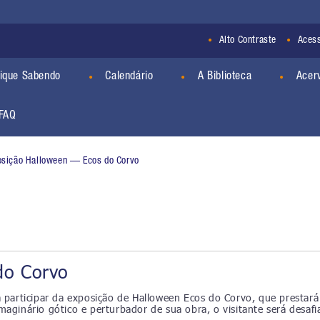
Alto Contraste
Acess
ique Sabendo
Calendário
A Biblioteca
Acer
FAQ
osição Halloween — Ecos do Corvo
do Corvo
 a participar da exposição de Halloween Ecos do Corvo, que prest
ginário gótico e perturbador de sua obra, o visitante será desafiad