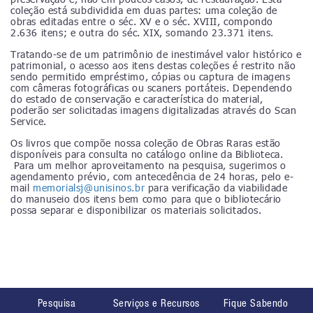
coleção está subdividida em duas partes: uma coleção de
obras editadas entre o séc. XV e o séc. XVIII, compondo
2.636 itens; e outra do séc. XIX, somando 23.371 itens.
Tratando-se de um patrimônio de inestimável valor histórico e
patrimonial, o acesso aos itens destas coleções é restrito não
sendo permitido empréstimo, cópias ou captura de imagens
com câmeras fotográficas ou scaners portáteis. Dependendo
do estado de conservação e característica do material,
poderão ser solicitadas imagens digitalizadas através do Scan
Service.
Os livros que compõe nossa coleção de Obras Raras estão
disponíveis para consulta no catálogo online da Biblioteca.
Para um melhor aproveitamento na pesquisa, sugerimos o
agendamento prévio, com antecedência de 24 horas, pelo e-
mail
memorialsj@unisinos.br
para verificação da viabilidade
do manuseio dos itens bem como para que o bibliotecário
possa separar e disponibilizar os materiais solicitados.
Pesquisa
Serviços e Recursos
Fique Sabendo