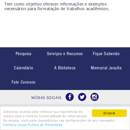
Tem como objetivo oferecer informações e exemplos
necessários para formatação de trabalhos acadêmicos.
Pesquisa
Serviços e Recursos
Fique Sabendo
Calendário
A Biblioteca
Memorial Jesuíta
Fale Conosco
MÍDIAS SOCIAIS
Utilizamos cookies para melhorar sua experiência em
Entendi
nossos sites e fornecer funcionalidade de redes sociais.
Se desejar, você pode desabilitá-los nas configurações de seu navegador.
Conheça nossa Política de Privacidade