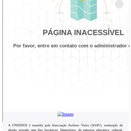
A UNISINOS é mantida pela Associação Antônio Vieira (ASAV), instituição de
direito privado sem fins lucrativos, filantrópica, de natureza educativa, cultural,