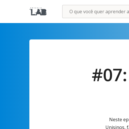
#07:
Neste epi
Unisinos, f