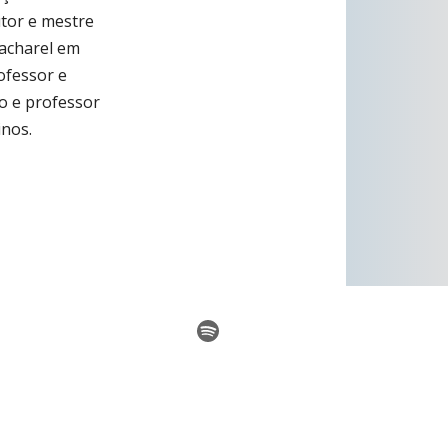
utor e mestre
bacharel em
rofessor e
o e professor
inos.