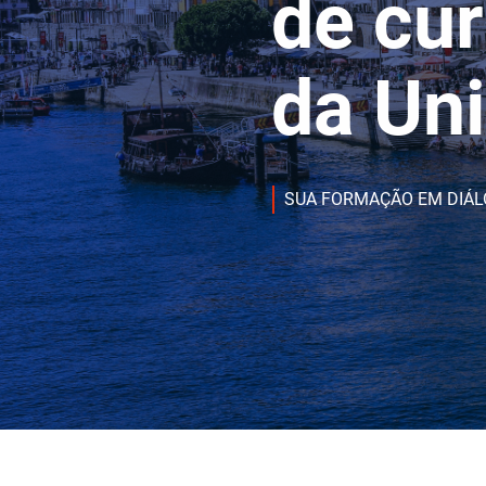
de cu
da Un
SUA FORMAÇÃO EM DIÁ