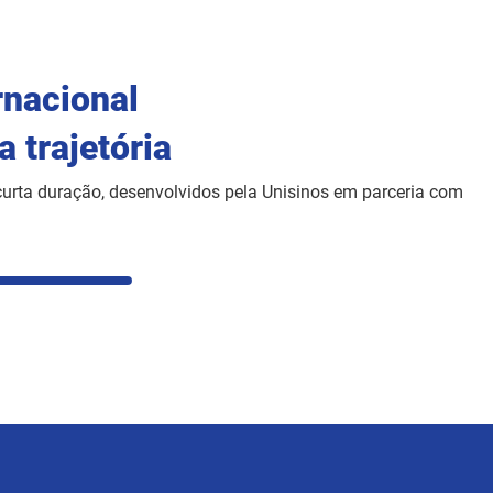
rnacional
 trajetória
curta duração, desenvolvidos pela Unisinos em parceria com