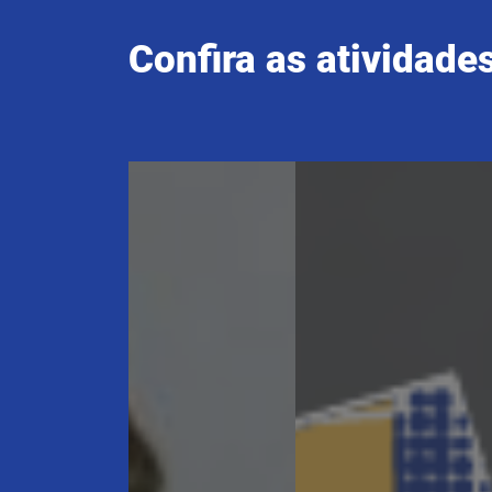
Confira as atividade