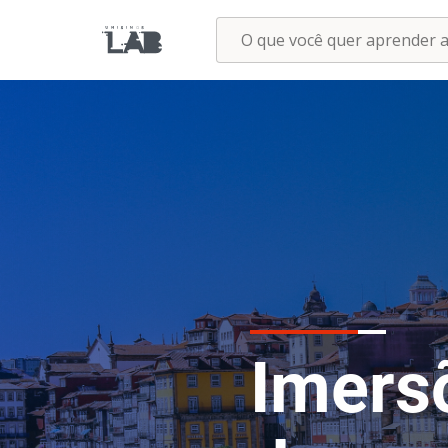
Imers