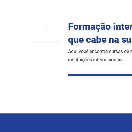
Formação inte
que cabe na sua
Aqui você encontra cursos de 
instituições internacionais.